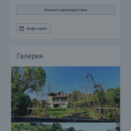
требовании, для того, чтобы Вы могли
Больше характеристики
насладиться полноценным и спокойным
времяпровождением в Болгарии. Услуги,
которые мы можем предложить, включают
Инфо пакет
страхование, строительство и ремонт, услуги по
меблировке, бухгалтерские и юридическиe
услуги, переоформление договоров на
электричество, воду, телефон и многое другое.
Галерея