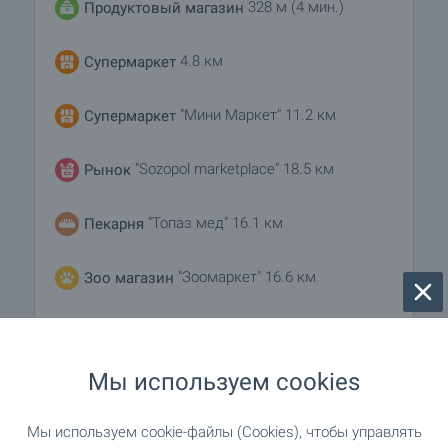
328 м (4 мин.)
Продуктовый магазин
4.8 км
Супермаркет
"Мини Маркет" 11.2 км
Супермаркет
"Sozopol marketplace" 18.5 км
Рынок
"Топаз мед" 16.1 км
Пекарня
"Зоомаркет" 16.6 км
Зоо магазин
УСЛУГИ
Мы используем cookies
"Fibank" 16.0 км
Банк
Мы используем cookie-файлы (Cookies), чтобы управлять