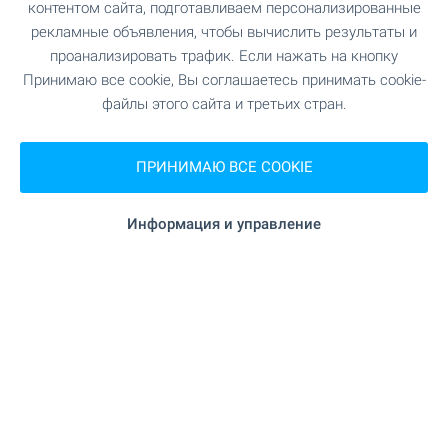
контентом сайта, подготавливаем персонализированные
"Fibank" 16.0 км
Банк
рекламные объявления, чтобы вычислить результаты и
проанализировать трафик. Если нажать на кнопку
16.6 км
Аптека
Принимаю все cookie, Вы соглашаетесь принимать cookie-
файлы этого сайта и третьих стран.
4.8 км
Почта
ПРИНИМАЮ ВСЕ COOKIE
"Приморско" 15.9 км
Почта
Информация и управление
18.5 км
Парикмахер
16.4 км
Салон красоты
"Югоизточна Ветеринарна клиника
Ветеринар
Св. Анна" 18.3 км