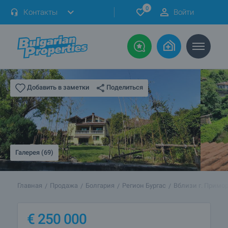
0
Контакты
Войти
Поделиться
Добавить в заметки
Галерея (69)
Главная
Продажа
Болгария
Регион Бургас
Вблизи г. Примо
€
250 000