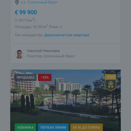
к.к. Солнечный берег
€
99 900
2
(1 537
€/м
)
2
Площадь: 65.00 м
Этаж: 3
Тип имущества:
Двухкомнатная квартира
Николай Николаев
Риэлтор, Солнечный берег
ПРОДАЖА
-12%
НОВИНКА
ПЕРВАЯ ЛИНИЯ
50 М ДО ПЛЯЖА