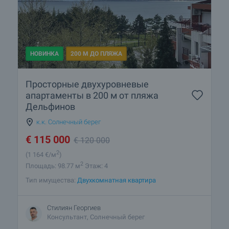
НОВИНКА
200 М ДО ПЛЯЖА
Просторные двухуровневые
апартаменты в 200 м от пляжа
Дельфинов
к.к. Солнечный берег
€
115 000
€
120 000
2
(1 164
€/м
)
2
Площадь: 98.77 м
Этаж: 4
Тип имущества:
Двухкомнатная квартира
Стилиян Георгиев
Консультант, Солнечный берег