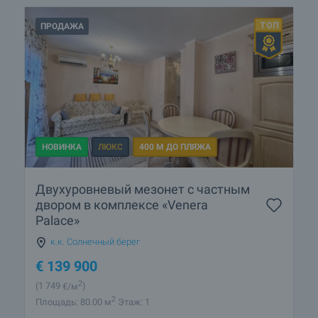
ПРОДАЖА
НОВИНКА
ЛЮКС
400 М ДО ПЛЯЖА
Двухуровневый мезонет с частным
двором в комплексе «Venera
Palace»
к.к. Солнечный берег
€
139 900
2
(1 749
€/м
)
2
Площадь: 80.00 м
Этаж: 1