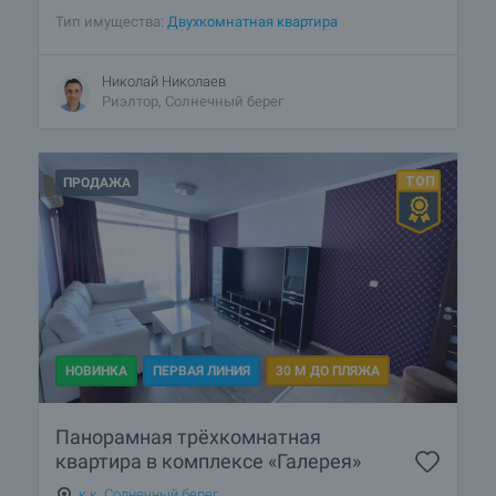
Тип имущества:
Двухкомнатная квартира
Николай Николаев
Риэлтор, Солнечный берег
ПРОДАЖА
НОВИНКА
ПЕРВАЯ ЛИНИЯ
30 М ДО ПЛЯЖА
Панорамная трёхкомнатная
квартира в комплексе «Галерея»
к.к. Солнечный берег