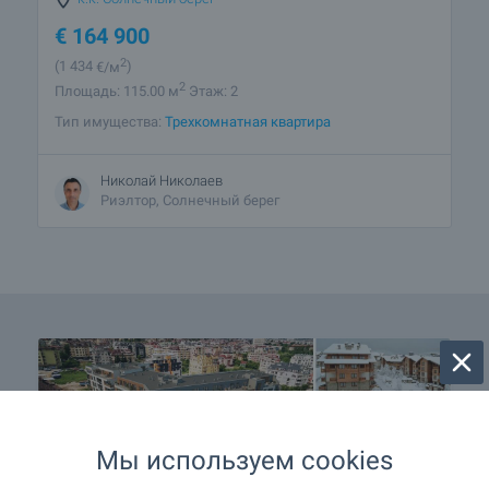
€
164 900
2
(1 434
€/м
)
2
Площадь: 115.00 м
Этаж: 2
Тип имущества:
Трехкомнатная квартира
Николай Николаев
Риэлтор, Солнечный берег
Мы используем cookies