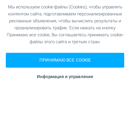
Мы используем cookie-файлы (Cookies), чтобы управлять
контентом сайта, подготавливаем персонализированные
рекламные объявления, чтобы вычислить результаты и
проанализировать трафик. Если нажать на кнопку
Принимаю все cookie, Вы соглашаетесь принимать cookie-
Добро пожаловать на видео
файлы этого сайта и третьих стран.
осмотр недвижимости!
У нас вы найдете тысячи объектов
ПРИНИМАЮ ВСЕ COOKIE
недвижимости с видеоклипом, со всей уголков
страны. Не тратьте свое время,
Информация и управление
просматривайте их сейчас - на телефоне,
ноутбуке или планшете, в удобное время и без
необходимости предварительно оговоренного
часа и личной встречи. Добро пожаловать на
видео осмотры недвижимости с БОЛГАРИАН
ПРОПЕРТИС!