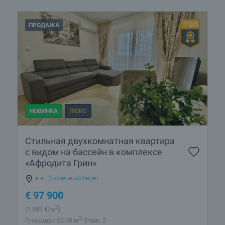
ПРОДАЖА
НОВИНКА
ЛЮКС
Стильная двухкомнатная квартира
с видом на бассейн в комплексе
«Афродита Грин»
к.к. Солнечный берег
€
97 900
2
(1 883
€/м
)
2
Площадь: 52.00 м
Этаж: 2