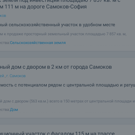
м 111 м на дороге Самоков-София
оков
ный сельскохозяйственный участок в удобном месте
м к продаже просторный земельный участок площадью 7 857 кв. м,
нный к северо-западу от города Самоков, в районе села Драгушиново. 
ства:
Сельскохозяйственная земля
 в удобном месте, примерно в 1 км к западу от села и всего в нескольк
зды на автомобиле от Самокова.
ый дом с двором в 2 км от города Самоков
пей
,
г. Самоков
мость с потенциалом рядом с центральной площадью и рату
 дом с двором (563 кв.м.) всего в 150 метрах от центральной площади 
спея, на тихой и спокойной улице, в непосредственной близости от маг
ства:
Дом
й остановки и всех удобств поселка Доспеи - оживленная деревня у по
 хребта (высота
иционный участок с фасадом 115 м на трассе