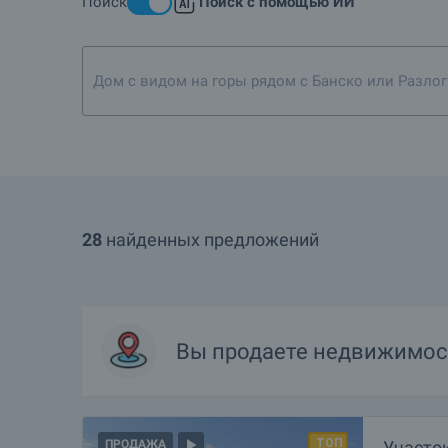
Поиск
Поиск с помощью ИИ
Загородные дома — это хит! Какие объекты есть в райо
Подробнее о Самоков
Дом с видом на горы рядом с Банско или Разлог
28
найденных предложений
Вы продаете недвижимост
Участок
ПРОДАЖА