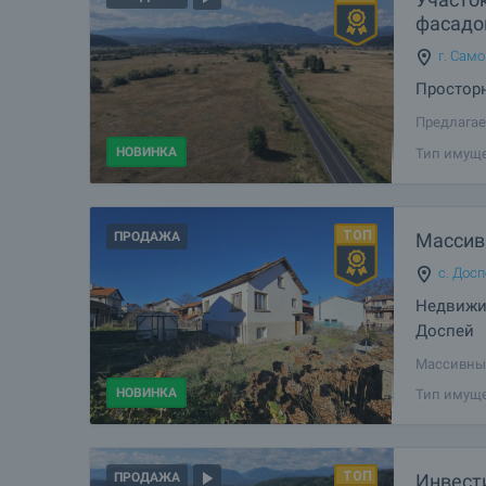
фасадо
г. Сам
Простор
Предлагае
расположе
НОВИНКА
Тип имуще
расположен
минутах е
ПРОДАЖА
Массивн
с. Дос
Недвижи
Доспей
Массивный
ратуши До
НОВИНКА
Тип имуще
автобусно
Шишманова
Инвест
ПРОДАЖА