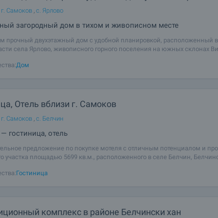
 г. Самоков
,
с. Ярлово
ный загородный дом в тихом и живописном месте
м прочный двухэтажный дом с удобной планировкой, расположенный в
асти села Ярлово, живописного горного поселения на южных склонах В
овный, правильной формы, с южной экспозицией, что делает объект п
ства:
Дом
остоянного проживания,
ца, Отель вблизи г. Самоков
 г. Самоков
,
с. Белчин
— гостиница, отель
ельное предложение по покупке мотеля с отличным потенциалом и про
о участка площадью 5699 кв.м., расположенного в селе Белчин, Белчин
айон, в живописной долине между горами Рила, Верила, Витоша и Плана,
ства:
Гостиница
орта Белчин Бани, в
иционный комплекс в районе Белчински хан