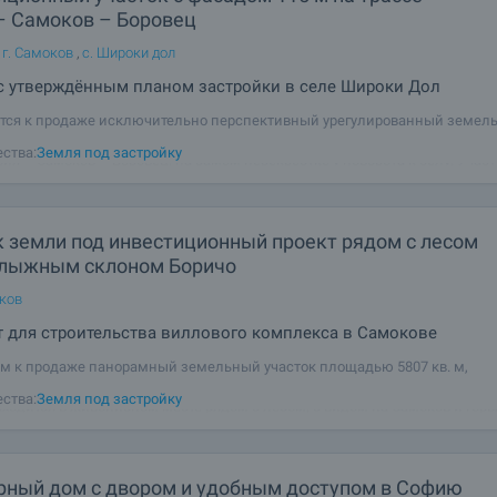
– Самоков – Боровец
 г. Самоков
,
с. Широки дол
с утверждённым планом застройки в селе Широки Дол
тся к продаже исключительно перспективный урегулированный земел
УПИ), расположенный в районе села Широки Дол, непосредственно на г
ства:
Земля под застройку
ия – Самоков – Боровец, на самом перекрёстке у поворота к селу. Учас
фасадом 115 метров на дорогу,
к земли под инвестиционный проект рядом с лесом
олыжным склоном Боричо
оков
 для строительства виллового комплекса в Самокове
м к продаже панорамный земельный участок площадью 5807 кв. м,
нный в южной части города Самоков, в районе горнолыжного склона Бо
ства:
Земля под застройку
аходится в живописном месте рядом с лесом, с видом на Самоков и горы
от существующей жилой
рный дом с двором и удобным доступом в Софию