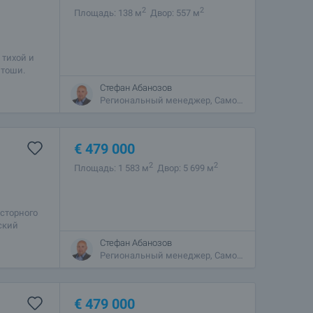
2
2
Площадь: 138 м
Двор: 557 м
 тихой и
итоши.
одходящим
Стефан Абанозов
Региональный менеджер, Самоков
€
479 000
2
2
Площадь: 1 583 м
Двор: 5 699 м
сторного
ский
 в 1,5 км
Стефан Абанозов
Региональный менеджер, Самоков
€
479 000