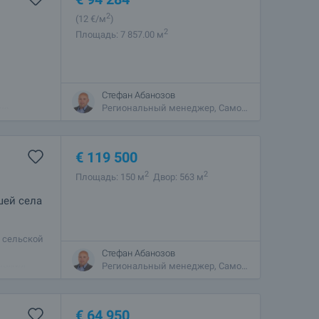
2
(12
€/м
)
2
Площадь: 7 857.00 м
Участок
Стефан Абанозов
их
Региональный менеджер, Самоков
€
119 500
2
2
Площадь: 150 м
Двор: 563 м
шей села
и сельской
азина,
Стефан Абанозов
дножия
Региональный менеджер, Самоков
€
64 950