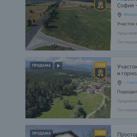
София 
Вблизи
Участок 
Предлагае
участок (
Тип имуще
дороге Соф
обладает 
Участо
ПРОДАЖА
и горн
г. Сам
Подходит
Предлагае
расположе
Тип имуще
Участок н
недалеко 
ПРОДАЖА
Просто