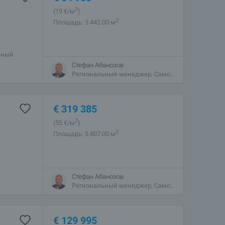
2
(19
€/м
)
2
Площадь: 3 442.00 м
ьный
лавной
Стефан Абанозов
ток
Региональный менеджер, Самоков
€
319 385
2
(55
€/м
)
2
Площадь: 5 807.00 м
ричо.
Стефан Абанозов
, а также
Региональный менеджер, Самоков
€
129 995