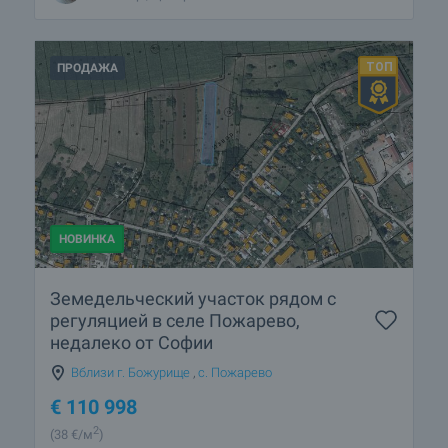
ПРОДАЖА
НОВИНКА
Земедельческий участок рядом с
регуляцией в селе Пожарево,
недалеко от Софии
Вблизи г. Божурище
,
с. Пожарево
€
110 998
2
(38
€/м
)