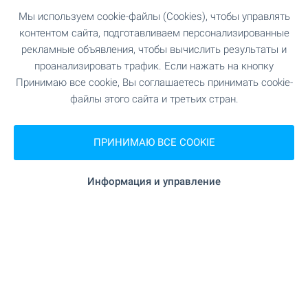
Мы используем cookie-файлы (Cookies), чтобы управлять
контентом сайта, подготавливаем персонализированные
рекламные объявления, чтобы вычислить результаты и
проанализировать трафик. Если нажать на кнопку
Принимаю все cookie, Вы соглашаетесь принимать cookie-
файлы этого сайта и третьих стран.
Добро пожаловать на видео
осмотр недвижимости!
ПРИНИМАЮ ВСЕ COOKIE
У нас вы найдете тысячи объектов
Информация и управление
недвижимости с видеоклипом, со всей уголков
страны. Не тратьте свое время,
просматривайте их сейчас - на телефоне,
ноутбуке или планшете, в удобное время и без
необходимости предварительно оговоренного
часа и личной встречи. Добро пожаловать на
видео осмотры недвижимости с БОЛГАРИАН
ПРОПЕРТИС!