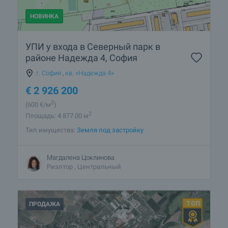
НОВИНКА
УПИ у входа в Северный парк в
районе Надежда 4, София
г. София
,
кв. «Надежда 4»
€
2 926 200
2
(600
€/м
)
2
Площадь: 4 877.00 м
Тип имущества:
Земля под застройку
Магдалена Цоклинова
Риэлтор , Центральный
ПРОДАЖА