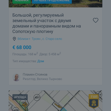
НОВИНКА
ЛУЧШЕЕ ПРЕДЛОЖЕНИЕ
Большой, регулируемый
земельный участок с двумя
домами и панорамным видом на
Сопотскую плотину
Вблизи г. Троян
,
с. Старо село
€
68 000
2
2
Площадь: 168 м
Двор: 5 458 м
Тип имущества:
Дом
Пламен Стоянов
Риэлтор, Велико Тырново
АРЕНДА