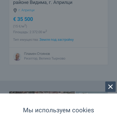
районе Видима, г. Априлци
г. Априлци
€
35 500
2
(15
€/м
)
2
Площадь: 2 372.00 м
Тип имущества:
Земля под застройку
Пламен Стоянов
Риэлтор, Велико Тырново
Мы используем cookies