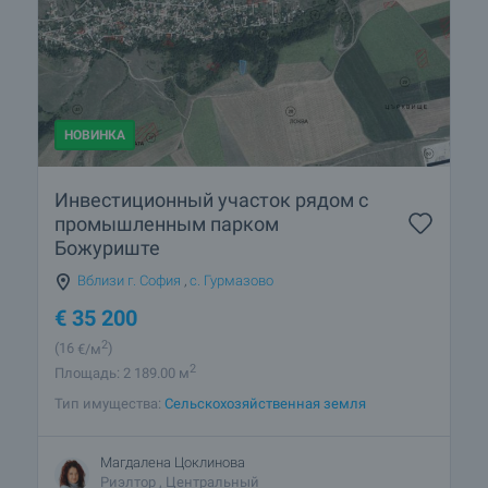
НОВИНКА
Инвестиционный участок рядом с
промышленным парком
Божуриште
Вблизи г. София
,
с. Гурмазово
€
35 200
2
(16
€/м
)
2
Площадь: 2 189.00 м
Тип имущества:
Сельскохозяйственная земля
Магдалена Цоклинова
Риэлтор , Центральный