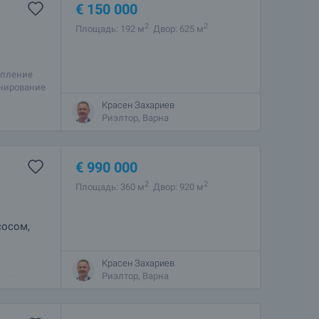
€
150 000
2
2
Площадь: 192 м
Двор: 625 м
опление
онирование
ый пол,
Красен Захариев
Риэлтор, Варна
€
990 000
2
2
Площадь: 360 м
Двор: 920 м
сосом,
Красен Захариев
ную для
Риэлтор, Варна
расположен
нов в