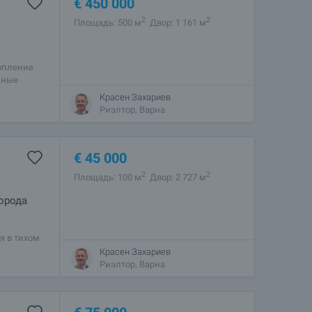
€
450 000
2
2
Площадь: 500 м
Двор: 1 161 м
топление
нные
ь
Красен Захариев
Риэлтор, Варна
€
45 000
2
2
Площадь: 100 м
Двор: 2 727 м
города
я в тихом
, с
Красен Захариев
Риэлтор, Варна