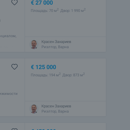
€
27 000
2
2
Площадь: 70 м
Двор: 1 990 м
и
нциалом,
ровадия.
Красен Захариев
ожность
Риэлтор, Варна
€
125 000
2
2
Площадь: 194 м
Двор: 873 м
вижимости
помочь Вам
Красен Захариев
Риэлтор, Варна