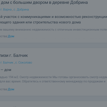
 дом с большим двором в деревне Добрина
г. Варна
,
с. Добрина
й участок с коммуникациями и возможностью реконструкци
ющего здания или строительства нового дома
ем вашему вниманию недвижимость с отличным инвестиционным поте
нную в спокойном и благоустроенном селе Добрина, муниципалитет П
ства:
Дом
четает просторный земельный участок, наличие коммуникаций и возм
струкции существующего дома,
изи г. Балчик
г. Балчик
,
с. Соколово
 — дом
дью 194 м2. Смотр недвижимости Мы готовы организовать смотр нед
 для вас время. Обратитесь к ответственному менеджеру по продажам и
ируйте его, когда бы Вы хотели приехать на смотровой тур. Мы можем 
ства:
Дом
вать авиабилет и отель,