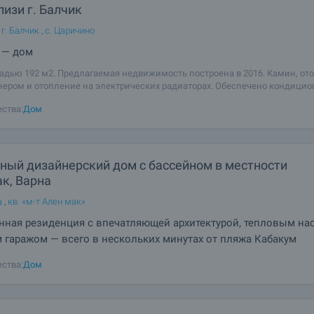
изи г. Балчик
г. Балчик
,
с. Царичино
 — дом
дью 192 м2. Предлагаемая недвижимость построена в 2016. Камин, от
ером и отопление на электрических радиаторах. Обеспечено кондици
о типа: инвенторные кондиционеры. Кирпичные стены, ламинированн
ства:
Дом
ные двери, обои на
ный дизайнерский дом с бассейном в местности
к, Варна
а
,
кв. «м-т Ален мак»
ная резиденция с впечатляющей архитектурой, тепловым на
гаражом — всего в нескольких минутах от пляжа Кабакум
ляем вашему вниманию исключительную частную резиденцию, создан
ства:
Дом
торые ценят высокое качество жизни и не идут на компромиссы. Дом 
ной местности Ален мак — одном из самых востребованных жилых райо
тях Варны. Здесь современная