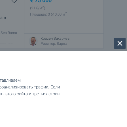
€
75 000
2
(21
€/м
)
2
Площадь: 3 610.00 м
a в
 Sea Rama
лл,
Красен Захариев
 and Spa
Риэлтор, Варна
€
28 770
2
(42
€/м
)
2
Площадь: 685.00 м
отавливаем
роанализировать трафик. Если
ы этого сайта и третьих стран.
чии среди
Красен Захариев
Риэлтор, Варна