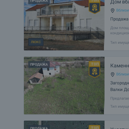
ПРОДАЖА
Дом вбл
Вблизи
Продажа
Дом площа
кондицион
стены и т
ЛЮКС
Тип имуще
включает 
ПРОДАЖА
Каменн
Вблизи 
Загородн
Валки Д
Предлагае
и зелёном 
Тип имуще
полуподва
конструкц
ПРОДАЖА