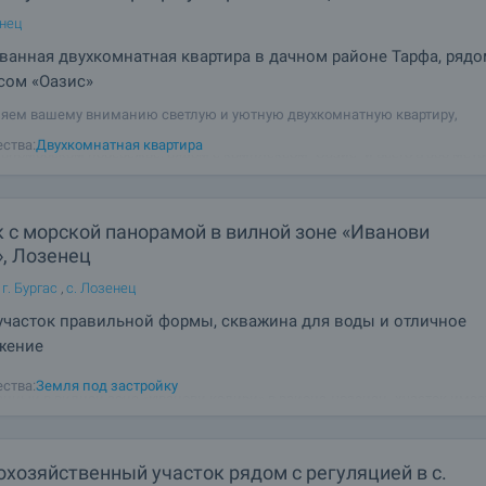
енец
анная двухкомнатная квартира в дачном районе Тарфа, рядо
сом «Оазис»
яем вашему вниманию светлую и уютную двухкомнатную квартиру,
нную в дачном районе Тарфа в Лозенце - одном из самых любимых мес
ства:
Двухкомнатная квартира
номорском побережье, рядом с комплексом "Оазис" и всего в 300 метра
х пляжей. Месторасположение
 с морской панорамой в вилной зоне «Иванови
», Лозенец
г. Бургас
,
с. Лозенец
часток правильной формы, скважина для воды и отличное
жение
тся к продаже урегулированный земельный участок (УПИ) площадью 103
ства:
Земля под застройку
нный в вилной зоне «Иванови колиби» в районе Лозенец. Участок имее
ю форму и отличное местоположение, предлагая прекрасную морскую 
твие среди природы. Он
хозяйственный участок рядом с регуляцией в с.