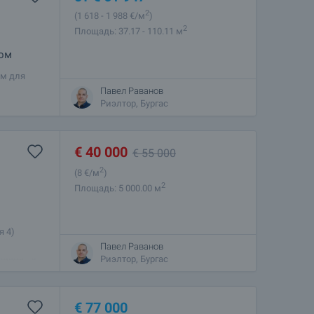
2
(1 618
- 1 988
€/м
)
2
Площадь: 37.17 - 110.11 м
дом
ом для
ец
Павел Раванов
Риэлтор, Бургас
€
40 000
€
55 000
2
(8
€/м
)
2
Площадь: 5 000.00 м
я 4)
вописном
Павел Раванов
щадь - 5
Риэлтор, Бургас
€
77 000