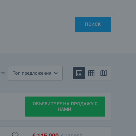
ПОИСК
ми клубами курорта. Здесь часто отдыхают известные люди
й ночной жизнью и экстремальными видами спорта.
тите внимание на 2-3 этажные дома, которые находятся
Топ предложения
 по
ОБЪЯВИТЕ ЕЕ НА ПРОДАЖУ С
НАМИ!
€
115 000