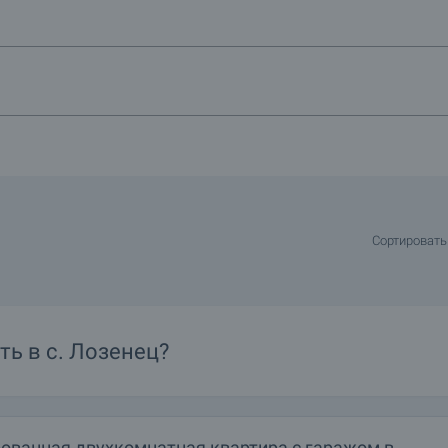
 его преимуществ:
панией. «Tarfa Bar», «Alcohol», «By the Way» считаются лучшими ночны
рекрасно совмещает в себе спокойный, тихий, семейный отдых с шумно
льные исполнители и ди-джеи. Выбирая недвижимость в Лозенце, обра
 можно подобрать студию, квартиру, апартаменты подальше от пляжа.
Сортировать
ить объявление?
ь в с. Лозенец?
ованная двухкомнатная квартира с гаражом в