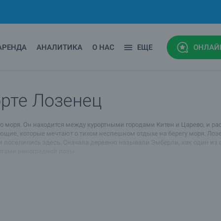
АРЕНДА
АНАЛИТИКА
О НАС
ЕЩЕ
ОНЛАЙ
рте Лозенец
 моря. Он находится между курортными городами Китен и Царево, и расп
ающие, которые мечтают о тихом неспешном отдыхе на берегу моря. Лоз
и поселились здесь. Сначала деревню называли Эмберли, как один из 
ортами виноградной лозы.
янется вдоль всего Лозенца, и рядом с ним расположены два кемпинга.
краю «Блатно кокиче» («болотного подснежника») – природного резервата
о и для предпринимательства. Благодаря чрезвычайно теплому климату
ейные хозяйства и сельскохозяйственные угодья.