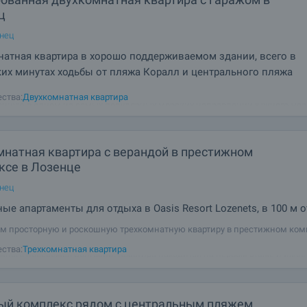
ц
енец
атная квартира в хорошо поддерживаемом здании, всего в
их минутах ходьбы от пляжа Коралл и центрального пляжа
м на продажу светлую и уютную двухкомнатную квартиру с включённы
ства:
Двухкомнатная квартира
нную в одном из самых популярных морских направлений Южного Чер
нец. Недвижимость сочетает комфорт, отличное расположение и высок
онный потенциал. Квартира
мнатная квартира с верандой в престижном
ксе в Лозенце
енец
ые апартаменты для отдыха в Oasis Resort Lozenets, в 100 м 
м просторную и роскошную трехкомнатную квартиру в престижном ком
rt Lozenets, расположенном всего в 100 метрах от одного из самых крас
ства:
Трехкомнатная квартира
ного побережья Болгарии. Квартира находится на первом этаже и име
33,77
ый комплекс рядом с центральным пляжем