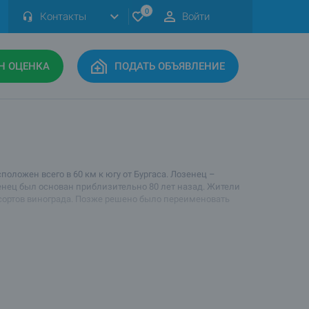
0
Контакты
Войти
Н ОЦЕНКА
ПОДАТЬ ОБЪЯВЛЕНИЕ
оложен всего в 60 км к югу от Бургаса. Лозенец –
енец был основан приблизительно 80 лет назад. Жители
сортов винограда. Позже решено было переименовать
 Всего в километре от Лозенца в северном направлении
. В селе Велика (в 3 километрах от курорта) находится
 здесь с успехом выращиваются экзотические культуры. В