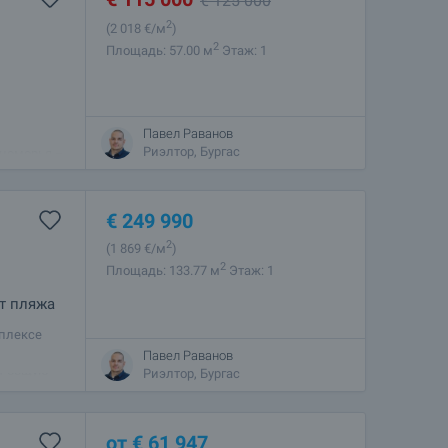
€
125 000
2
(2 018
€/м
)
2
Площадь: 57.00 м
Этаж: 1
Павел Раванов
м гаражом,
Риэлтор, Бургас
номорья –
ий
€
249 990
2
(1 869
€/м
)
2
Площадь: 133.77 м
Этаж: 1
от пляжа
плексе
ивых
Павел Раванов
ет общую
Риэлтор, Бургас
от
€
61 947