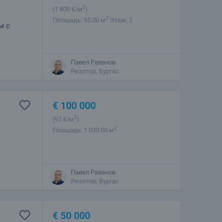
2
(1 400
€/м
)
2
Площадь: 55.00 м
Этаж: 2
м с
т на
Павел Раванов
х от двух
Риэлтор, Бургас
€
100 000
2
(97
€/м
)
2
Площадь: 1 033.00 м
Павел Раванов
3 кв.м.,
Риэлтор, Бургас
т
панораму
€
50 000