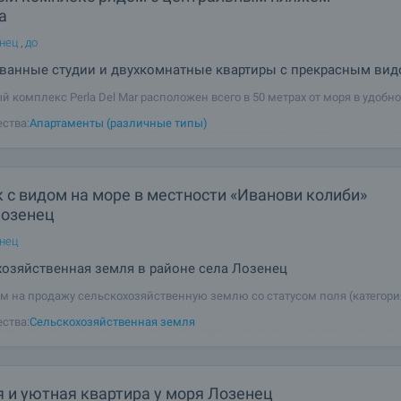
а
енец
,
до
ванные студии и двухкомнатные квартиры с прекрасным ви
й комплекс Perla Del Mar расположен всего в 50 метрах от моря в удобн
постоянного проживания районе черноморского поселка Лозенец. Лозен
ства:
Апартаменты (различные типы)
 в окружении горы Странджа между городами Царево и Китен. Комплекс
т не только своей изысканной
 с видом на море в местности «Иванови колиби»
Лозенец
енец
озяйственная земля в районе села Лозенец
м на продажу сельскохозяйственную землю со статусом поля (категори
5 000 кв. м, расположенную в местечке "Ивановы Колиби" - тихом и жи
ства:
Сельскохозяйственная земля
жду деревнями Лозенец и Велика. Характеристики недвижимости: - Пло
 - Лицевая
 и уютная квартира у моря Лозенец