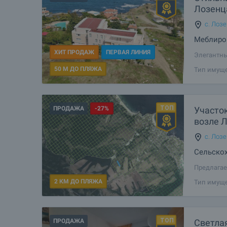
Лозенц
с. Лоз
Меблиро
ХИТ ПРОДАЖ
ПЕРВАЯ ЛИНИЯ
Элегантны
отдыха и 
50 М ДО ПЛЯЖА
Тип имуще
находится
привлекае
ПРОДАЖА
-27%
Участок
возле 
с. Лоз
Сельскох
Предлагае
площадью 
2 КМ ДО ПЛЯЖА
Тип имуще
районе ме
000 кв. м.
ПРОДАЖА
Светлая