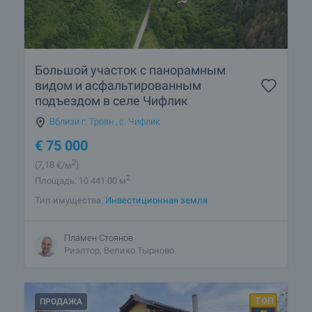
Большой участок с панорамным
видом и асфальтированным
подъездом в селе Чифлик
Вблизи г. Троян
,
с. Чифлик
€
75 000
2
(7
,18
€/м
)
2
Площадь: 10 441.00 м
Тип имущества:
Инвестиционная земля
Пламен Стоянов
Риэлтор, Велико Тырново
ПРОДАЖА