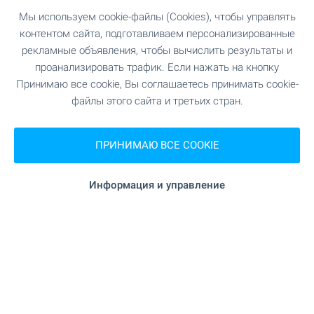
Популярность горной недвижимости в
Мы используем cookie-файлы (Cookies), чтобы управлять
Болгарии неуклонно растет из-за отличных цен
контентом сайта, подготавливаем персонализированные
и условий, как для зимних видов спорта, так и
рекламные объявления, чтобы вычислить результаты и
летнего отдыха. Банско — крупнейший
проанализировать трафик. Если нажать на кнопку
горнолыжный курорт страны, который
Принимаю все cookie, Вы соглашаетесь принимать cookie-
привлекает многочисленных покупателей со
файлы этого сайта и третьих стран.
всего мира.
ПРИНИМАЮ ВСЕ COOKIE
ПОСМОТРИТЕ ЕЩЕ
Информация и управление
ПРОДАЖА