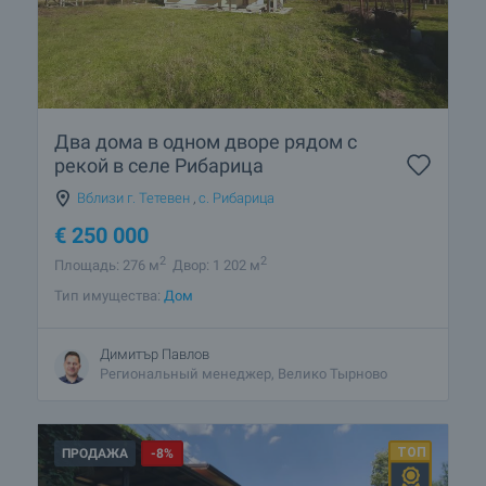
Два дома в одном дворе рядом с
рекой в селе Рибарица
Вблизи г. Тетевен
,
с. Рибарица
€
250 000
2
2
Площадь: 276 м
Двор: 1 202 м
Тип имущества:
Дом
Димитър Павлов
Региональный менеджер, Велико Тырново
ПРОДАЖА
-8%