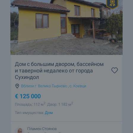
Дом с большим двором, бассейном
и таверной недалеко от города
Сухиндол
Вблизи г. Велико Тырново
,
с. Коевци
€
125 000
2
2
Площадь: 112 м
Двор: 1 182 м
Тип имущества:
Дом
Пламен Стоянов