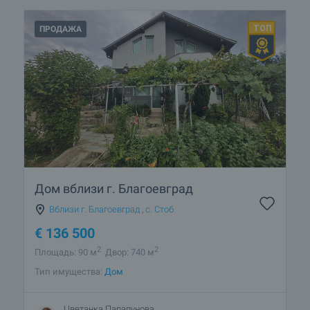
ПРОДАЖА
Дом вблизи г. Благоевград
Вблизи г. Благоевград
,
с. Стоб
€
136 500
2
2
Площадь: 90 м
Двор: 740 м
Тип имущества:
Дом
Цветанка Парапунова