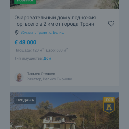
НОВИНКА
Очаровательный дом у подножия
гор, всего в 2 км от города Троян
Вблизи г. Троян
,
с. Белиш
€
48 000
2
2
Площадь: 120 м
Двор: 680 м
Тип имущества:
Дом
Пламен Стоянов
Риэлтор, Велико Тырново
ПРОДАЖА