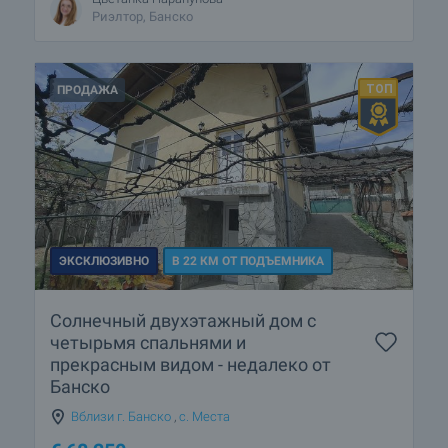
Риэлтор, Банско
ПРОДАЖА
ЭКСКЛЮЗИВНО
В 22 КМ ОТ ПОДЪЕМНИКА
Солнечный двухэтажный дом с
четырьмя спальнями и
прекрасным видом - недалеко от
Банско
Вблизи г. Банско
,
с. Места