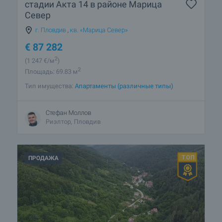
стадии Акта 14 в районе Марица
Север
г. Пловдив
,
кв. «Марица Север»
€
87 282
2
(1 247
€/м
)
2
Площадь: 69.83 м
Тип имущества:
Апартаменты (различные типы)
Стефан Моллов
Риэлтор, Пловдив
ПРОДАЖА