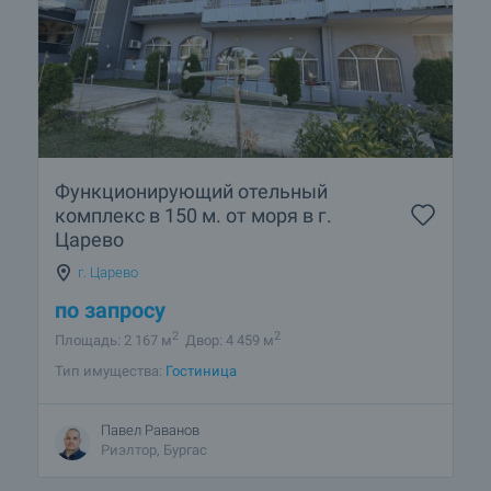
Функционирующий отельный
комплекс в 150 м. от моря в г.
Царево
г. Царево
по запросу
2
2
Площадь: 2 167 м
Двор: 4 459 м
Тип имущества:
Гостиница
Павел Раванов
Риэлтор, Бургас