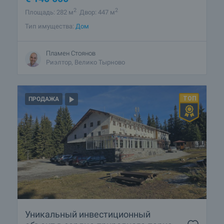
2
2
Площадь: 282 м
Двор: 447 м
Тип имущества:
Дом
Пламен Стоянов
Риэлтор, Велико Тырново
ПРОДАЖА
Уникальный инвестиционный