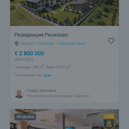
Резиденция Ресилово
Вблизи с. Ресилово
,
г. Сапарева Баня
€
2 800 000
(без НДС)
2
2
Площадь: 785 м
Двор: 3 691 м
Тип имущества:
Дом
Стефан Абанозов
Региональный менеджер, Самоков
ПРОДАЖА