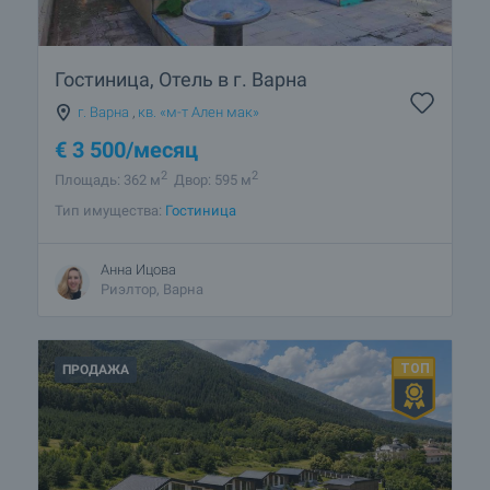
Гостиница, Отель в г. Варна
г. Варна
,
кв. «м-т Ален мак»
€
3 500
/месяц
2
2
Площадь: 362 м
Двор: 595 м
Тип имущества:
Гостиница
Анна Ицова
Риэлтор, Варна
ПРОДАЖА