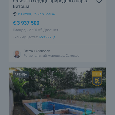
объект в сердце природного парка
Витоша
г. София
,
кв. «в.з.Бояна»
€
3 937 500
2
Площадь: 2 625 м
Двор: нет
Тип имущества:
Гостиница
Стефан Абанозов
Региональный менеджер, Самоков
АРЕНДА