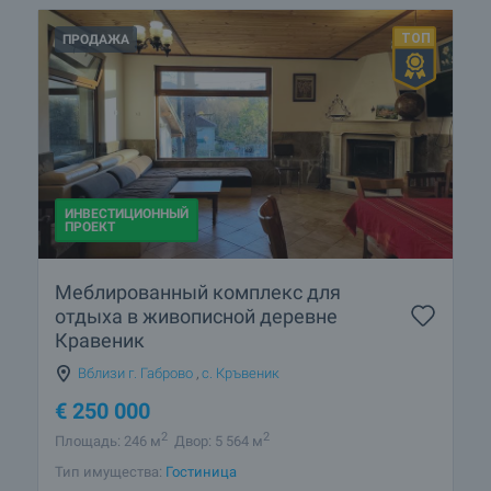
ПРОДАЖА
ИНВЕСТИЦИОННЫЙ
ПРОЕКТ
Меблированный комплекс для
отдыха в живописной деревне
Кравеник
Вблизи г. Габрово
,
с. Кръвеник
€
250 000
2
2
Площадь: 246 м
Двор: 5 564 м
Тип имущества:
Гостиница