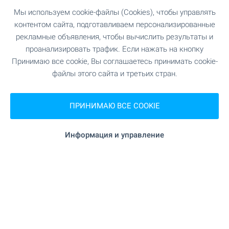
Воспользуйтесь возможностью приобрести
Мы используем cookie-файлы (Cookies), чтобы управлять
собственные апартаменты в OKOL Lake Park —
новом курортном комплексе рядом с озером
контентом сайта, подготавливаем персонализированные
Искыр, Софией и Боровцем, подходящем как
рекламные объявления, чтобы вычислить результаты и
для личного отдыха, так и для сдачи в аренду
проанализировать трафик. Если нажать на кнопку
через профессионально управляемую
Принимаю все cookie, Вы соглашаетесь принимать cookie-
арендную программу. Апартаменты
файлы этого сайта и третьих стран.
передаются с отделкой по стандарту Premium
Standard, а парковочное место включено в
ПРИНИМАЮ ВСЕ COOKIE
стоимость. На территории комплекса
предусмотрены пятизвёздочный отель
Pullman, гольф-поле, СПА-центр и широкий
Информация и управление
спектр услуг.
ПОСМОТРИТЕ ЕЩЕ