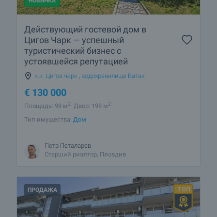
НОВИНКА
Действующий гостевой дом в
Цигов Чарк — успешный
туристический бизнес с
устоявшейся репутацией
к.к. Цигов чарк
,
водохранилище Батак
€
130 000
2
2
Площадь: 98 м
Двор: 198 м
Тип имущества:
Дом
Петр Петаларев
Старший риэлтор, Пловдив
ПРОДАЖА