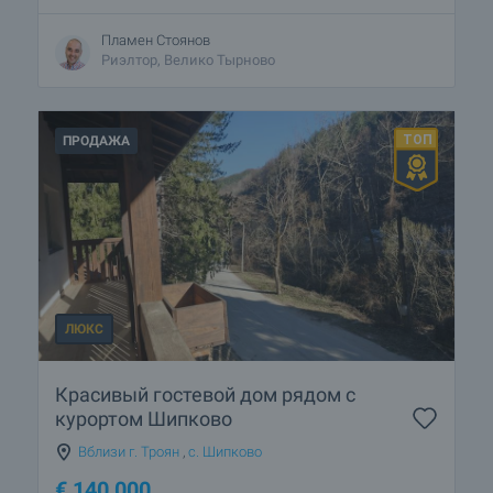
Пламен Стоянов
Риэлтор, Велико Тырново
ПРОДАЖА
ЛЮКС
Красивый гостевой дом рядом с
курортом Шипково
Вблизи г. Троян
,
с. Шипково
€
140 000