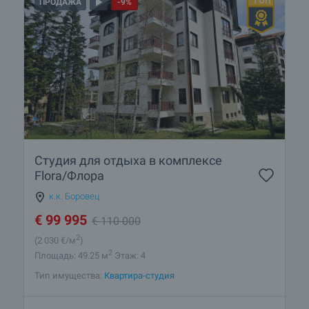
ПРОДАЖА
-9%
Студия для отдыха в комплексе
Flora/Флора
к.к. Боровец
€
99 995
€
110 000
2
(2 030
€/м
)
2
Площадь: 49.25 м
Этаж: 4
Тип имущества:
Квартира-студия