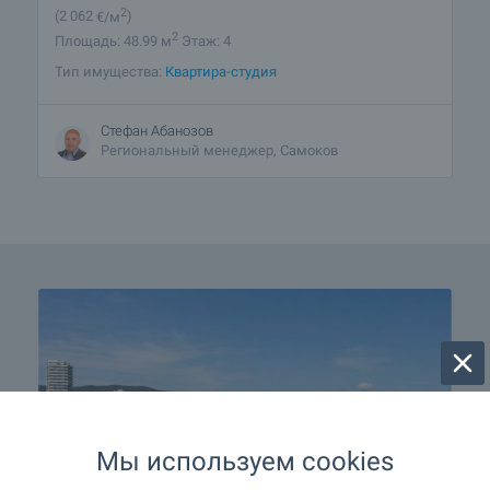
2
(2 062
€/м
)
2
Площадь: 48.99 м
Этаж: 4
Тип имущества:
Квартира-студия
Стефан Абанозов
Региональный менеджер, Самоков
Мы используем cookies