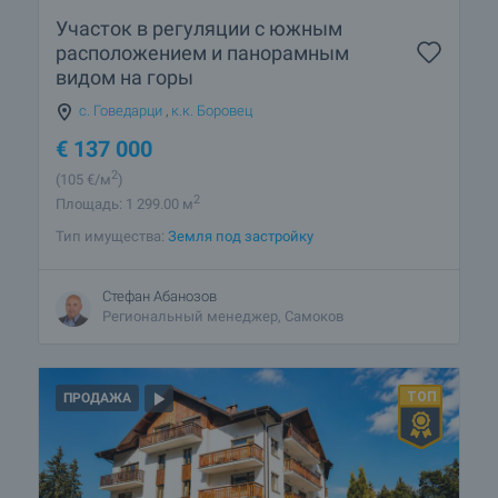
Участок в регуляции с южным
расположением и панорамным
видом на горы
с. Говедарци
,
к.к. Боровец
€
137 000
2
(105
€/м
)
2
Площадь: 1 299.00 м
Тип имущества:
Земля под застройку
Стефан Абанозов
Региональный менеджер, Самоков
ПРОДАЖА