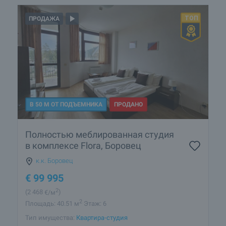
ПРОДАЖА
В 50 М ОТ ПОДЪЕМНИКА
ПРОДАНО
Полностью меблированная студия
в комплексе Flora, Боровец
к.к. Боровец
€
99 995
2
(2 468
€/м
)
2
Площадь: 40.51 м
Этаж: 6
Тип имущества:
Квартира-студия