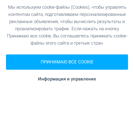
Мы используем cookie-файлы (Cookies), чтобы управлять
контентом сайта, подготавливаем персонализированные
рекламные объявления, чтобы вычислить результаты и
Лучшая недвижимость на
проанализировать трафик. Если нажать на кнопку
море в Болгарии
Принимаю все cookie, Вы соглашаетесь принимать cookie-
файлы этого сайта и третьих стран.
Недвижимость на болгарском побережье
Черного моря на протяжении многих лет
неизменно сохраняет свою популярность, как
ПРИНИМАЮ ВСЕ COOKIE
среди европейцев, так и среди россиян. Здесь
Вас ждут огромный выбор объектов на любой
Информация и управление
бюджет, чистые пляжы и великолепная
природа.
ПОСМОТРИТЕ ЕЩЕ