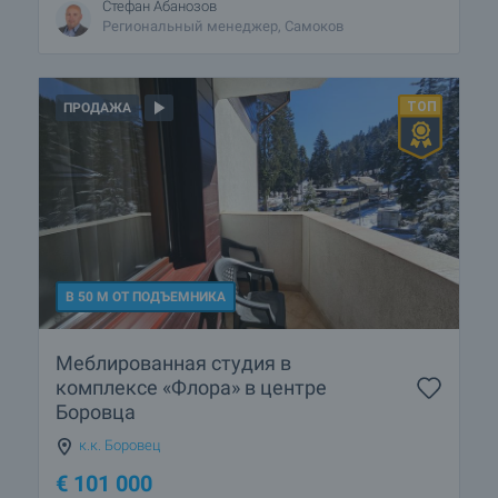
Стефан Абанозов
Региональный менеджер, Самоков
ПРОДАЖА
В 50 М ОТ ПОДЪЕМНИКА
Меблированная студия в
комплексе «Флора» в центре
Боровца
к.к. Боровец
€
101 000