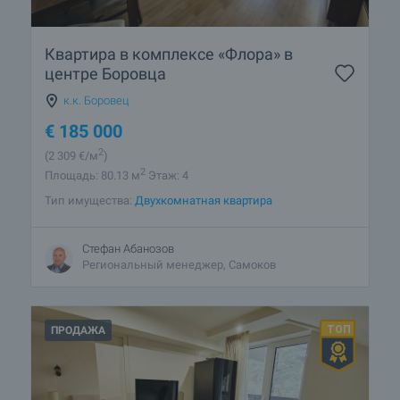
Загородные дома — это хит! Какие объекты есть в
районе Боровец?
Квартира в комплексе «Флора» в
Подробнее о Боровец
центре Боровца
к.к. Боровец
€
185 000
2
(2 309
€/м
)
2
Площадь: 80.13 м
Этаж: 4
Тип имущества:
Двухкомнатная квартира
Стефан Абанозов
Региональный менеджер, Самоков
ПРОДАЖА