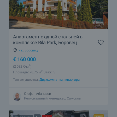
Апартамент с одной спальней в
комплексе Rila Park, Боровец
к.к. Боровец
€
160 000
2
(2 032
€/м
)
2
Площадь: 78.75 м
Этаж: 5
Тип имущества:
Двухкомнатная квартира
Стефан Абанозов
Региональный менеджер, Самоков