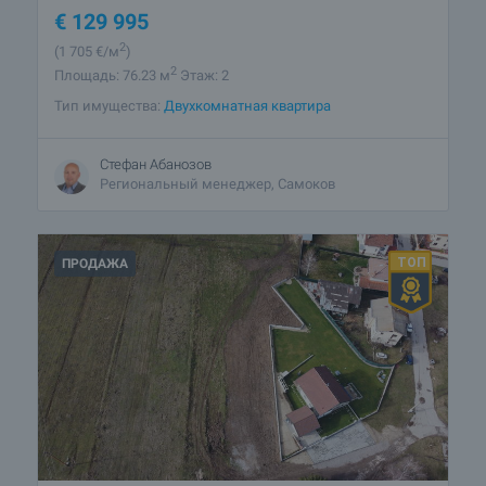
€
129 995
2
(1 705
€/м
)
2
Площадь: 76.23 м
Этаж: 2
Тип имущества:
Двухкомнатная квартира
Стефан Абанозов
Региональный менеджер, Самоков
ПРОДАЖА