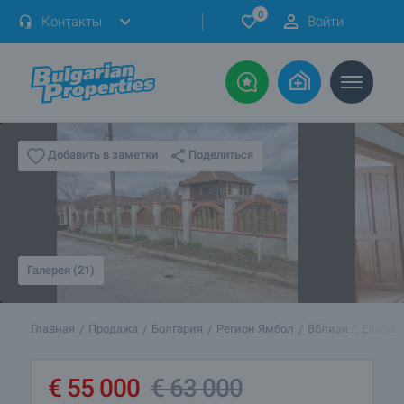
0
Контакты
Войти
Поделиться
Добавить в заметки
Галерея (21)
Главная
Продажа
Болгария
Регион Ямбол
Вблизи г. Елхово
€
55 000
€
63 000