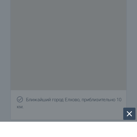
Ближайший город Елхово, приблизительно 10
км.
Удобства района