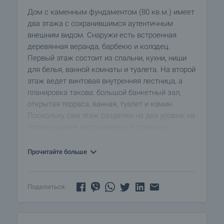
Дом с каменным фундаментом (80 кв.м.) имеет
два этажа с сохранившимся аутентичным
внешним видом. Снаружи есть встроенная
деревянная веранда, барбекю и колодец.
Первый этаж состоит из спальни, кухни, ниши
для белья, ванной комнаты и туалета. На второй
этаж ведет винтовая внутренняя лестница, а
планировка такова: большой банкетный зал,
открытая терраса, ванная, туалет и камин.
Поскольку сам этаж разделен на два уровня, на
втором уровне расположены 4 спальни с
двуспальными кроватями и ванная комната.
Прочитайте больше
Окна деревянные с деревянными ставнями.
Отапливается твердотопливным котлом.
Поделиться:
В доме есть несколько дополнительных
помещений и пристройка для хранения зимнего
снаряжения, дров и инструментов.