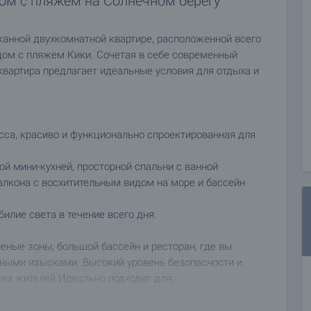
дом с пляжем на Солнечном берегу
сканной двухкомнатной квартире, расположенной всего
ядом с пляжем Кики. Сочетая в себе современный
квартира предлагает идеальные условия для отдыха и
асса, красиво и функционально спроектированная для
ой мини-кухней, просторной спальни с ванной
балкона с восхитительным видом на море и бассейн
билие света в течение всего дня.
ные зоны, большой бассейн и ресторан, где вы
ными изысками. Высокий уровень безопасности и
ех жителей.Идеально подходит для:
ют, но и близость к некоторым из самых