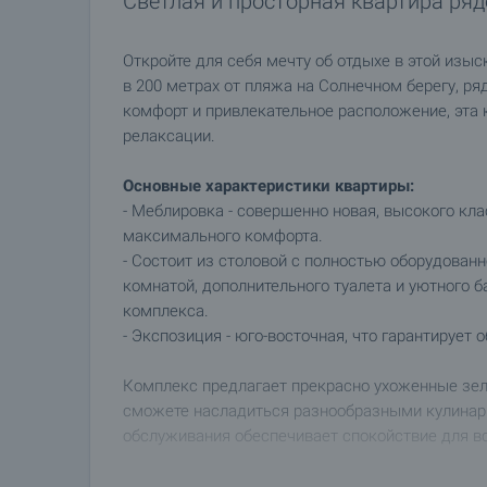
Светлая и просторная квартира ря
Откройте для себя мечту об отдыхе в этой изы
в 200 метрах от пляжа на Солнечном берегу, р
комфорт и привлекательное расположение, эта 
релаксации.
Основные характеристики квартиры:
- Меблировка - совершенно новая, высокого кл
максимального комфорта.
- Состоит из столовой с полностью оборудованн
комнатой, дополнительного туалета и уютного 
комплекса.
- Экспозиция - юго-восточная, что гарантирует о
Комплекс предлагает прекрасно ухоженные зеле
сможете насладиться разнообразными кулинар
обслуживания обеспечивает спокойствие для вс
Эта квартира предлагает не только комфорт и у