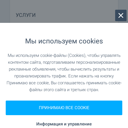
УСЛУГИ
"UniCredit" 751 м (10 мин.)
Банк
Мы используем cookies
"UniCredit" 751 м (10 мин.)
Банк
Мы используем cookie-файлы (Cookies), чтобы управлять
509 м (7 мин.)
Аптека
контентом сайта, подготавливаем персонализированные
рекламные объявления, чтобы вычислить результаты и
проанализировать трафик. Если нажать на кнопку
"Еконт" 510 м (7 мин.)
Почта
Принимаю все cookie, Вы соглашаетесь принимать cookie-
файлы этого сайта и третьих стран.
"InTime" 512 м (7 мин.)
Почта
ПРИНИМАЮ ВСЕ COOKIE
630 м (8 мин.)
Парикмахер
437 м (6 мин.)
Салон красоты
Информация и управление