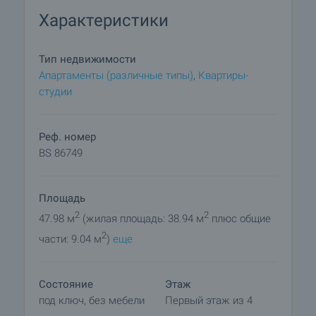
требованиям комфорта и удобства. Квартиры
Характеристики
будут сданы под ключ, включая:
- Оконные рамы из ПВХ
- Стены - латекс
Тип недвижимости
- Изоляция
Апартаменты (различные типы)
,
Квартиры-
- Межкомнатные двери
студии
- Готовое напольное покрытие во всех комнатах
- Укомплектованная и оборудованная
сантехникой ванная комната
Реф. номер
- Установлены розетки и осветительные
BS 86749
приборы
- Кондиционер отопления
Площадь
Для покупки предлагаются последние
2
2
47.98 м
(жилая площадь: 38.94 м
плюс общие
оставшиеся студии. Также возможно
2
части: 9.04 м
)
еще
приобрести парковочное место по цене 10 000
евро / 19 558,3 лв.
Состояние
Этаж
В жилом здании будет лифт и роскошные общие
под ключ, без мебели
Первый этаж из 4
зоны, которые добавят ощущение качества и