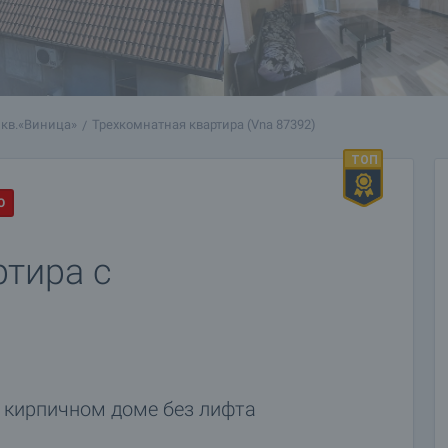
кв.«Виница»
Трехкомнатная квартира (Vna 87392)
О
ртира с
 кирпичном доме без лифта