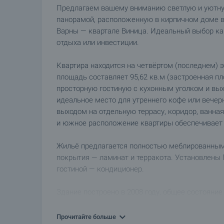
Предлагаем вашему вниманию светлую и уютну
панорамой, расположенную в кирпичном доме в
Варны — квартале Виница. Идеальный выбор как
отдыха или инвестиции.
Квартира находится на четвёртом (последнем) 
площадь составляет 95,62 кв.м (застроенная п
просторную гостиную с кухонным уголком и вы
идеальное место для утреннего кофе или вечер
выходом на отдельную террасу, коридор, ванная
и южное расположение квартиры обеспечивает 
Жильё предлагается полностью меблированным
покрытия — ламинат и терракота. Установлены 
гостиной — кондиционер.
Здание построено в 2008 году, общее состояни
общих частях, доступ осуществляется через м
системой. Во дворе имеется собственная парк
Прочитайте больше