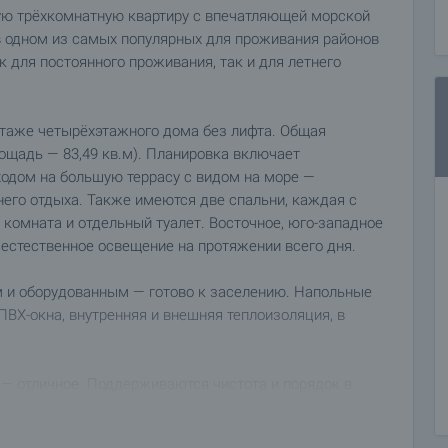
ю трёхкомнатную квартиру с впечатляющей морской
 одном из самых популярных для проживания районов
 для постоянного проживания, так и для летнего
этаже четырёхэтажного дома без лифта. Общая
лощадь — 83,49 кв.м). Планировка включает
ходом на большую террасу с видом на море —
него отдыха. Также имеются две спальни, каждая с
 комната и отдельный туалет. Восточное, юго-западное
естественное освещение на протяжении всего дня.
 и оборудованным — готово к заселению. Напольные
ПВХ-окна, внутренняя и внешняя теплоизоляция, в
е — отличное. Поддерживаются чистота и порядок в
еталлическую входную дверь с чипом и домофонной
овка, также предусмотрена возможность свободной