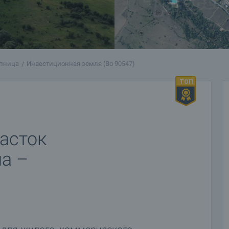
упница
Инвестиционная земля (Bo 90547)
асток
а –