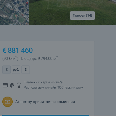
Галерея (14)
€
881 460
2
2
(90
€/м
)
Площадь: 9 794.00 м
€
руб.
$
Платежи с карты и PayPal.
Располагаем онлайн ПОС терминалом
Агенству причитается комиссия