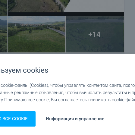
 в зависимости от нашего графика и доступности.
ым агентом.
+14
одажи с внесением залога, после чего прекращаются
ся подготовка документов для заключения
Пожалуйста, свяжитесь с ответственным брокером по
ьзуем cookies
подробной информации о процедуре покупки и порядке
ookie-файлы (Cookies), чтобы управлять контентом сайта, подг
анные рекламные объявления, чтобы вычислить результаты и п
у Принимаю все cookie, Вы соглашаетесь принимать cookie-файл
ВСЕ COOKIE
Информация и управление