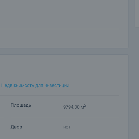
домов
е проекты
и:
,
Недвижимость для инвестиции
Площадь
2
9794.00 м
ласно ПУП
возможно строительство ориентировочно от 12 000 до
Двор
нет
открывает широкие возможности для реализации