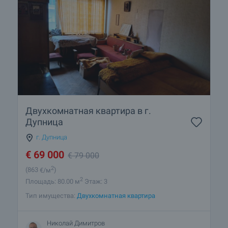
Двухкомнатная квартира в г.
Дупница
г. Дупница
€
69 000
€
79 000
2
(863
€/м
)
2
Площадь: 80.00 м
Этаж: 3
Тип имущества:
Двухкомнатная квартира
Николай Димитров