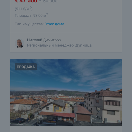
€
47 500
€
50 000
2
(511
€/м
)
2
Площадь: 93.00 м
Тип имущества:
Этаж дома
Николай Димитров
Региональный менеджер, Дупница
ПРОДАЖА