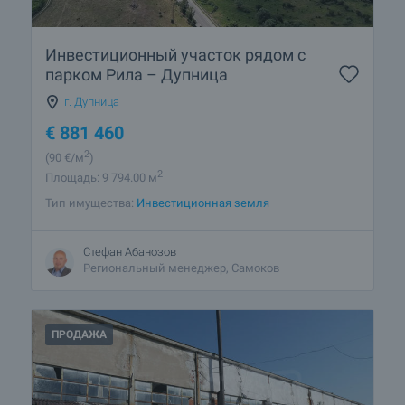
Инвестиционный участок рядом с
парком Рила – Дупница
г. Дупница
€
881 460
2
(90
€/м
)
2
Площадь: 9 794.00 м
Тип имущества:
Инвестиционная земля
Стефан Абанозов
Региональный менеджер, Самоков
ПРОДАЖА