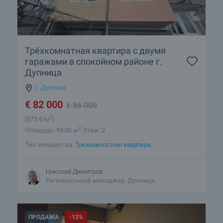
Трёхкомнатная квартира с двумя
гаражами в спокойном районе г.
Дупница
г. Дупница
€
82 000
€
86 000
2
(872
€/м
)
2
Площадь: 94.00 м
Этаж: 2
Тип имущества:
Трехкомнатная квартира
Николай Димитров
Региональный менеджер, Дупница
ПРОДАЖА
-13%