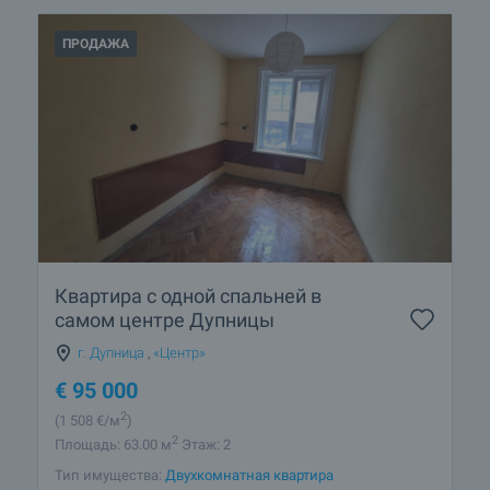
ПРОДАЖА
Квартира с одной спальней в
самом центре Дупницы
г. Дупница
,
«Центр»
€
95 000
2
(1 508
€/м
)
2
Площадь: 63.00 м
Этаж: 2
Тип имущества:
Двухкомнатная квартира