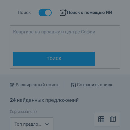
смотром
Поиск
Поиск с помощью ИИ
Какие дома предлагаются в Дупница?
Загородные дома — это хит! Какие объекты есть в
Квартира на продажу в
районе Дупница?
Подробнее о Дупница
ПОИСК
Расширенный поиск
Сохранить поиск
24
найденных предложений
Сортировать по
Топ предложения