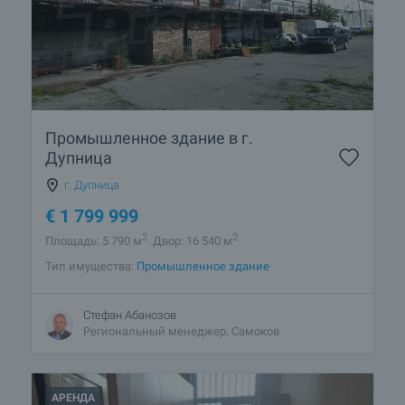
Промышленное здание в г.
Дупница
г. Дупница
€
1 799 999
2
2
Площадь: 5 790 м
Двор: 16 540 м
Тип имущества:
Промышленное здание
Стефан Абанозов
Региональный менеджер, Самоков
АРЕНДА