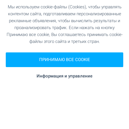
Мы используем cookie-файлы (Cookies), чтобы управлять
Недвижимость на болгарском побережье
контентом сайта, подготавливаем персонализированные
Черного моря на протяжении многих лет
рекламные объявления, чтобы вычислить результаты и
неизменно сохраняет свою популярность, как
проанализировать трафик. Если нажать на кнопку
среди европейцев, так и среди россиян. Здесь
Вас ждут огромный выбор объектов на любой
Принимаю все cookie, Вы соглашаетесь принимать cookie-
бюджет, чистые пляжы и великолепная
файлы этого сайта и третьих стран.
природа.
ПРИНИМАЮ ВСЕ COOKIE
ПОСМОТРИТЕ ЕЩЕ
Информация и управление
ПРОДАЖА