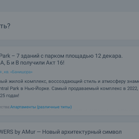
ть?
 Park – 7 зданий с парком площадью 12 декара.
А, Б и В получили Акт 16!
я
,
кв. «Банишора»
ный жилой комплекс, воссоздающий стиль и атмосферу знам
ntral Park в Нью-Йорке. Самый продаваемый комплекс в 2022, 
25 годах!
ые здания, простор, зелень и виды, от которых захватывает дух! Будущ
ства:
Апартаменты (различные типы)
толицы, которая принесет новый стандарт качества жизни. Central Park 
фии! Комплекс, несомненно, станет одним из лучших архитектурных со
Именно так, с
WERS by AMur — Новый архитектурный символ