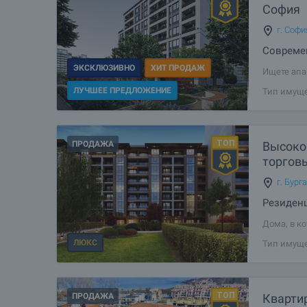
София
г. Софи
Совреме
ЭКСКЛЮЗИВНО
ХИТ ПРОДАЖ
Ищете апа
или инвес
ЛУЧШЕЕ ПРЕДЛОЖЕНИЕ
Тип имуще
компромис
ощущение
ПРОДАЖА
Высоко
торгов
г. Бург
Резиден
Дома, в к
чтобы пре
ЛЮКС
Тип имуще
энергоэфф
вам уника
ПРОДАЖА
Квартир