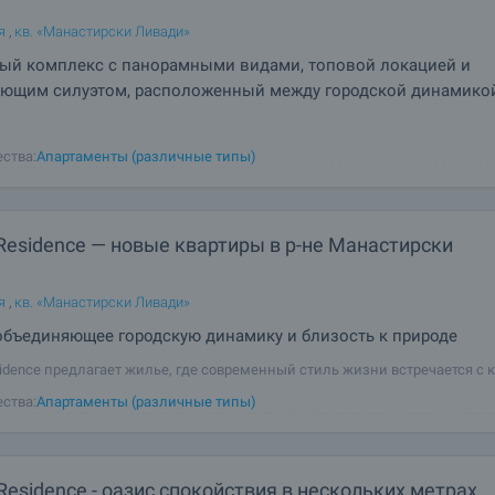
я
,
кв. «Манастирски Ливади»
ый комплекс с панорамными видами, топовой локацией и
яющим силуэтом, расположенный между городской динамико
 by AMur - это проект высокого класса, призванный стать новой визитно
ства:
Апартаменты (различные типы)
 современной Софии. Возвышаясь над городом, два знаковых здания со
остью остекленные фасады, элегантные линии и впечатляющую верти
 создавая ощущение
Residence — новые квартиры в р-не Манастирски
я
,
кв. «Манастирски Ливади»
объединяющее городскую динамику и близость к природе
sidence предлагает жилье, где современный стиль жизни встречается с 
ием гор Витоша. Расположенный в районе Манастирски Ливади, проект
ства:
Апартаменты (различные типы)
 в нескольких минутах от центра Софии, не отказываясь от свежего возд
. Synera
Residence - оазис спокойствия в нескольких метрах