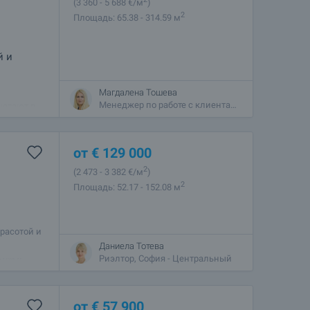
(3 360
- 5 688
€/м
)
2
Площадь: 65.38 - 314.59 м
й и
Магдалена Тошева
й
Менеджер по работе с клиентами, София - Центральный
четают в
кальную
от
€
129 000
2
(2 473
- 3 382
€/м
)
2
Площадь: 52.17 - 152.08 м
красотой и
 позволяет
Даниела Тотева
уха и
Риэлтор, София - Центральный
от
€
57 900