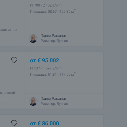
2
(1 700
- 2 402
€/м
)
2
Площадь: 58.67 - 129.35 м
роживания
ьё без
Павел Раванов
ами и
Риэлтор, Бургас
от
€
95 002
2
(1 537
- 1 697
€/м
)
2
Площадь: 61.81 - 117.56 м
ботанный,
Павел Раванов
дставляем
Риэлтор, Бургас
от
€
86 000