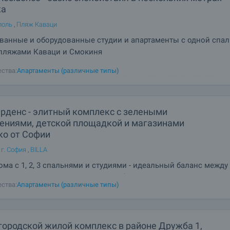
жа
поль
,
Пляж Каваци
ванные и оборудованные студии и апартаменты с одной спа
 пляжами Каваци и Смокиня
гаем Вам апартаменты в действующем комплексе, расположенном всег
ства:
Апартаменты (различные типы)
 одних из лучших пляжей - Каваци и Смокиня! Спокойствие в сочетании 
дыхом, всего в 3 км от Созополя. Serena Residence очарует Вас своей
мой атмосферой и прекрасным
арденс - элитный комплекс с зелеными
ениями, детской площадкой и магазинами
ко от Софии
 г. София
,
BILLA
ма с 1, 2, 3 спальнями и студиями - идеальный баланс между
ой динамикой и спокойствием небольшого поселка
ства:
Апартаменты (различные типы)
городской жилой комплекс в районе Дружба 1,