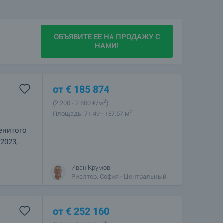
ОБЪЯВИТЕ ЕЕ НА ПРОДАЖУ С
НАМИ!
от
€
185 874
2
(2 200
- 2 800
€/м
)
2
Площадь: 71.49 - 187.57 м
енитого
2023,
Иван Крумов
ая
Риэлтор, София - Центральный
- ваш Нью-
кровищ
от
€
252 160
2