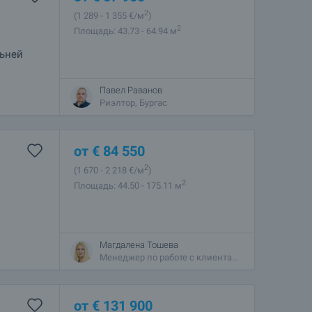
2
(1 289
- 1 355
€/м
)
2
Площадь: 43.73 - 64.94 м
льней
Павел Раванов
о в 300
Риэлтор, Бургас
с
от
€
84 550
2
(1 670
- 2 218
€/м
)
2
Площадь: 44.50 - 175.11 м
Магдалена Тошева
Менеджер по работе с клиентами, София - Центральный
от
€
131 900