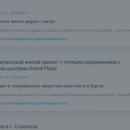
я
,
кв. «Дружба 2»
нное жильё рядом с метро
ртамент в новом здании в хорошо развитом столичном районе — для п
тиции? Этот новый городской проект в районе Дружба 1 предлагает жил
ства:
Апартаменты (различные типы)
са в качестве, с современным обликом, функциональными планировк
м комфорта и
классный жилой проект с теплым соединением с
ым центром Grand Plaza
ас
,
кв. «Хоризонт»
ции в современном закрытом комплексе в Бургас
оторых вы захотите остаться навсегда! Инновационный комплекс, разра
дложить полное решение для современной жизни - комфортной,
ства:
Апартаменты (различные типы)
ективной, социально связанной и полностью обслуживаемой. Мы пре
льный проект в Болгарии,
а в г. Созополь