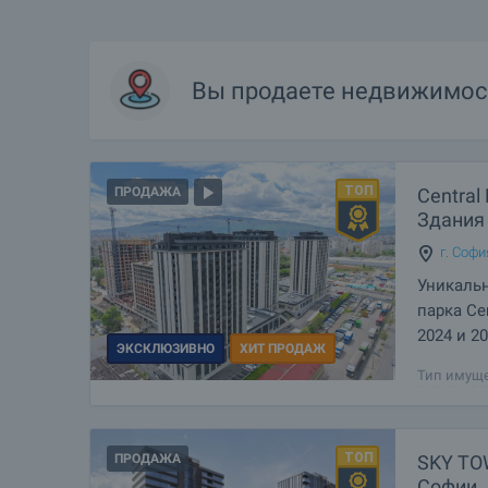
Вы продаете недвижимос
Central
ПРОДАЖА
Здания 
г. Софи
Уникаль
парка Ce
2024 и 20
ЭКСКЛЮЗИВНО
ХИТ ПРОДАЖ
Современн
Тип имуще
эмблема с
Йорк в Со
столицы. 
ПРОДАЖА
SKY TO
Софии