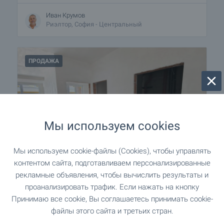
Иван Крумов
Риэлтор, София - Центральный
ПРОДАЖА
Мы используем cookies
Мы используем cookie-файлы (Cookies), чтобы управлять
контентом сайта, подготавливаем персонализированные
рекламные объявления, чтобы вычислить результаты и
Апартамент с одной спальней в
Сентрал Парк (Central Park)
проанализировать трафик. Если нажать на кнопку
Принимаю все cookie, Вы соглашаетесь принимать cookie-
г. София
,
кв. «Банишора»
файлы этого сайта и третьих стран.
€
147 671