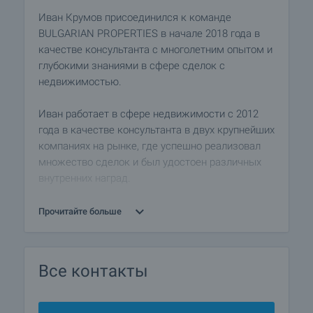
Иван Крумов присоединился к команде
BULGARIAN PROPERTIES в начале 2018 года в
качестве консультанта с многолетним опытом и
глубокими знаниями в сфере сделок с
недвижимостью.
Иван работает в сфере недвижимости с 2012
года в качестве консультанта в двух крупнейших
компаниях на рынке, где успешно реализовал
множество сделок и был удостоен различных
внутренних наград.
Высшее образование Иван получил в России,
Прочитайте больше
где он получил диплом инженера. В Болгарии он
окончил экономическое образование по
специальности «Банковский менеджмент» в
Все контакты
Университете национального и мирового
хозяйства.