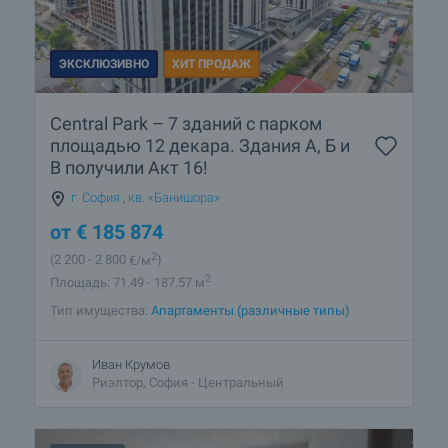
ЭКСКЛЮЗИВНО
ХИТ ПРОДАЖ
Central Park – 7 зданий с парком
площадью 12 декара. Здания А, Б и
В получили Акт 16!
г. София
,
кв. «Банишора»
от
€
185 874
2
(2 200
- 2 800
€/м
)
2
Площадь: 71.49 - 187.57 м
Тип имущества:
Апартаменты (различные типы)
Иван Крумов
Риэлтор, София - Центральный