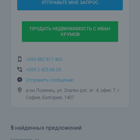
ОТПРАВЬТЕ МНЕ ЗАПРОС
Иван выстроил прочные деловые отношения с
клиентами и строительными компаниями, а
также обладает значительным опытом в
области продаж.
ПРОДАТЬ НЕДВИЖИМОСТЬ С ИВАН
КРУМОВ
Сформированное чувство рынка, а также
способность поддерживать долгосрочные
контакты с коллегами и партнёрами в
+359 882 817 463
наибольшей степени способствуют его
успешной работе.
+359 2 425 68 25
Отправить сообщение
Многочисленные успешно завершённые сделки
р-он Лозенец, ул. Златен рог, эт. 4, офис 7, г.
и предстоящие возможности представляют для
София, Болгария, 1407
него новые вызовы и стимулы для дальнейшего
профессионального развития.
5
найденных предложений