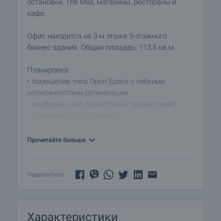
остановки, The Mall, магазины, рестораны и
кафе.
Офис находится на 3-м этаже 5-этажного
бизнес-здания. Общая площадь: 113,5 кв.м.
Планировка:
• помещение типа Open Space с гибкими
возможностями организации;
• конференц-зал для встреч и презентаций;
• отдельный офис и коридор;
• санитарный узел;
• две террасы с выходом и естественным
Прочитайте больше
освещением.
Имущество идеально подходит для различных
Поделиться:
видов бизнеса – IT-компаний, консалтинговых
услуг, представительств, креативных студий или
административных офисов. В районе есть
Характеристики
свободная парковка, а фасад здания выходит на