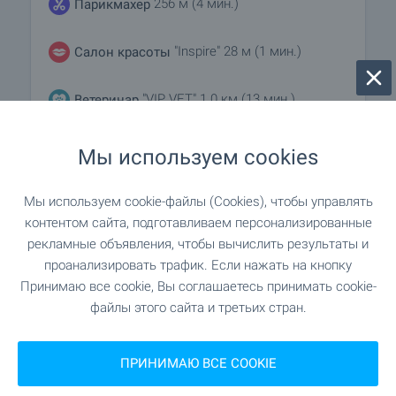
256 м (4 мин.)
Парикмахер
"Inspire" 28 м (1 мин.)
Салон красоты
"VIP VET" 1.0 км (13 мин.)
Ветеринар
Мы используем cookies
ЗАВЕДЕНИЯ
Мы используем cookie-файлы (Cookies), чтобы управлять
контентом сайта, подготавливаем персонализированные
"Този Онзи" 25 м (1 мин.)
Ресторан
рекламные объявления, чтобы вычислить результаты и
проанализировать трафик. Если нажать на кнопку
"Eddy's" 25 м (1 мин.)
Ресторан
Принимаю все cookie, Вы соглашаетесь принимать cookie-
файлы этого сайта и третьих стран.
"E-Motion" 472 м (6 мин.)
Бар
ПРИНИМАЮ ВСЕ COOKIE
"Inbet" 326 м (4 мин.)
Казино