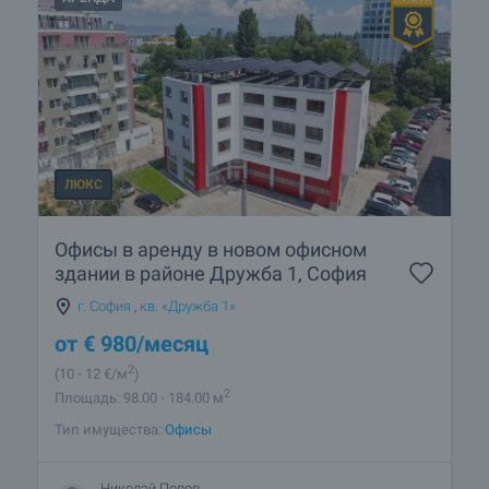
ЛЮКС
Офисы в аренду в новом офисном
здании в районе Дружба 1, София
г. София
,
кв. «Дружба 1»
от
€
980
/месяц
2
(10
- 12
€/м
)
2
Площадь: 98.00 - 184.00 м
Тип имущества:
Офисы
Николай Попов