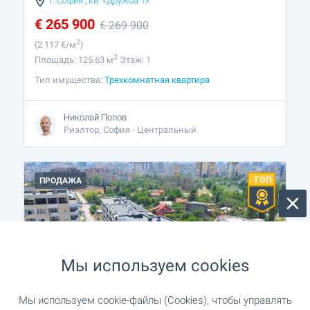
г. София
,
кв. «Дружба 1»
€
265 900
€
269 900
2
(2 117
€/м
)
2
Площадь: 125.63 м
Этаж: 1
Тип имущества:
Трехкомнатная квартира
Николай Попов
Риэлтор, София - Центральный
ПРОДАЖА
Мы используем cookies
Мы используем cookie-файлы (Cookies), чтобы управлять