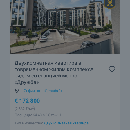
Двухкомнатная квартира в
современном жилом комплексе
рядом со станцией метро
«Дружба»
г. София
,
кв. «Дружба 1»
€
172 800
2
(2 682
€/м
)
2
Площадь: 64.43 м
Этаж: 1
Тип имущества:
Двухкомнатная квартира