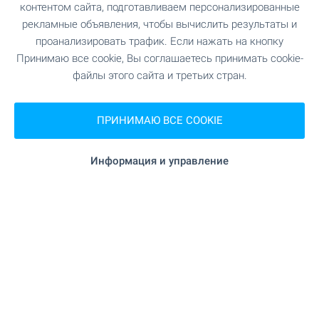
контентом сайта, подготавливаем персонализированные
рекламные объявления, чтобы вычислить результаты и
Квартира в г. София
проанализировать трафик. Если нажать на кнопку
г. София
,
кв. «Дружба 1»
Принимаю все cookie, Вы соглашаетесь принимать cookie-
от
€
128 142
файлы этого сайта и третьих стран.
2
(2 520
- 4 200
€/м
)
2
Площадь: 50.85 - 128.08 м
ПРИНИМАЮ ВСЕ COOKIE
Тип имущества:
Апартаменты (различные типы)
Информация и управление
Николай Попов
Риэлтор, София - Центральный