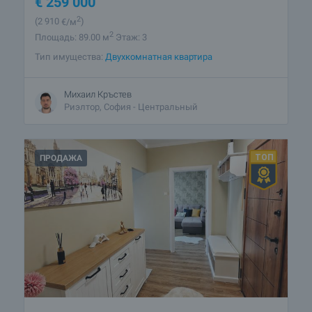
€
259 000
2
(2 910
€/м
)
2
Площадь: 89.00 м
Этаж: 3
Тип имущества:
Двухкомнатная квартира
Михаил Кръстев
Риэлтор, София - Центральный
ПРОДАЖА