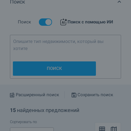
Поиск
Какие лучшие объекты в кв.Дружба 1, г.София?
Есть ли в кв.Дружба 1, г.София объекты по сниженным
ценам?
Поиск
Поиск с помощью ИИ
Подробнее о София
Опишите тип недвижимости, который вы
хотите
ПОИСК
Расширенный поиск
Сохранить поиск
15
найденных предложений
Сортировать по